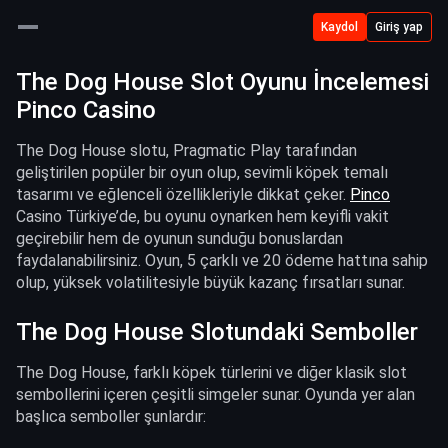
Kaydol
Giriş yap
The Dog House Slot Oyunu İncelemesi
Pinco Casino
The Dog House slotu, Pragmatic Play tarafından
geliştirilen popüler bir oyun olup, sevimli köpek temalı
tasarımı ve eğlenceli özellikleriyle dikkat çeker.
Pinco
Casino Türkiye’de, bu oyunu oynarken hem keyifli vakit
geçirebilir hem de oyunun sunduğu bonuslardan
faydalanabilirsiniz. Oyun, 5 çarklı ve 20 ödeme hattına sahip
olup, yüksek volatilitesiyle büyük kazanç fırsatları sunar.
The Dog House Slotundaki Semboller
The Dog House, farklı köpek türlerini ve diğer klasik slot
sembollerini içeren çeşitli simgeler sunar. Oyunda yer alan
başlıca semboller şunlardır: