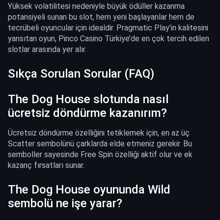
Yüksek volatilitesi nedeniyle büyük ödüller kazanma
potansiyeli sunan bu slot, hem yeni başlayanlar hem de
tecrübeli oyuncular için idealdir. Pragmatic Play’in kalitesini
yansıtan oyun, Pinco Casino Türkiye’de en çok tercih edilen
slotlar arasında yer alır.
Sıkça Sorulan Sorular (FAQ)
The Dog House slotunda nasıl
ücretsiz döndürme kazanırım?
Ücretsiz döndürme özelliğini tetiklemek için, en az üç
Scatter sembolünü çarklarda elde etmeniz gerekir. Bu
semboller sayesinde Free Spin özelliği aktif olur ve ek
kazanç fırsatları sunar.
The Dog House oyununda Wild
sembolü ne işe yarar?