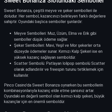
Sweet Bonanza Slotundaki Semboller
Sweet Bonanza, çeşitli meyve ve şeker sembolleri ile
doludur. Her sembol, kazancınızı belirleyen farklı değerlere
sahiptir. Oyundaki başlıca semboller şunlardır:
Meyve Sembolleri: Muz, Üzüm, Elma ve Erik gibi
semboller düşük ödeme sağlar.
Şeker Sembolleri: Mavi, Yeşil ve Mor şekerler orta
düzeyde ödemeler sunar. Kırmızı Kalp Şekeri ise en
yüksek kazanç sağlayan semboldür.
Scatter Sembolü: Patlayan lolipop sembolü Scatter
olarak adlandırılır ve freespin turunu tetiklemek için
kullanılır.
Pinco Casino’da Sweet Bonanza oynarken bu sembollerin
kombinasyonlarıyla kazanç elde etme şansınız artar.
Oyundaki en değerli sembol olan kırmızı kalp şekeri, büyük
kazançlar için en önemli semboldür.